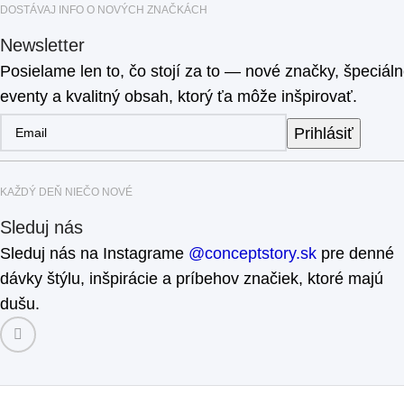
DOSTÁVAJ INFO O NOVÝCH ZNAČKÁCH
Newsletter
Posielame len to, čo stojí za to — nové značky, špeciál
eventy a kvalitný obsah, ktorý ťa môže inšpirovať.
Prihlásiť
KAŽDÝ DEŇ NIEČO NOVÉ
Sleduj nás
Sleduj nás na Instagrame
@conceptstory.sk
pre denné
dávky štýlu, inšpirácie a príbehov značiek, ktoré majú
dušu.