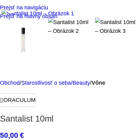
Klikni pre zväčšenie
Prejsť na navigáciu
Prejsť na hlavný obsah
Obchod
Starostlivosť o seba/Beauty
Vône
ORACULUM
Santalist 10ml
50,00
€