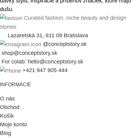
dávky štýlu, inšpirácie a príbehov značiek, ktoré majú
dušu.
Curated fashion, niche beauty and design
stories
Lazaretská 31, 811 09 Bratislava
@conceptstory.sk
shop@conceptstory.sk
For colab: hello@conceptstory.sk
+421 947 905 444
INFORMÁCIE
O nás
Obchod
Košík
Moje konto
Blog