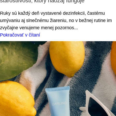
starostlivosti, ktorý naozaj funguje
Ruky sú každý deň vystavené dezinfekcii, častému
umývaniu aj slnečnému žiareniu, no v bežnej rutine im
zvyčajne venujeme menej pozornos...
Pokračovať v čítaní