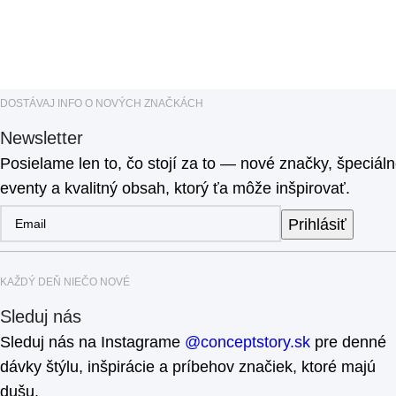
DOSTÁVAJ INFO O NOVÝCH ZNAČKÁCH
Newsletter
Posielame len to, čo stojí za to — nové značky, špeciál
eventy a kvalitný obsah, ktorý ťa môže inšpirovať.
Prihlásiť
KAŽDÝ DEŇ NIEČO NOVÉ
Sleduj nás
Sleduj nás na Instagrame
@conceptstory.sk
pre denné
dávky štýlu, inšpirácie a príbehov značiek, ktoré majú
dušu.