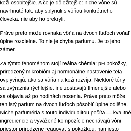
koži osobitejšie. A čo je dôležitejšie: niche vône sú
navrhnuté tak, aby splynuli s vôňou konkrétneho
človeka, nie aby ho prekryli.
Práve preto môže rovnaká vôňa na dvoch ľuďoch voňať
úplne rozdielne. To nie je chyba parfumu. Je to jeho
zámer.
Za týmto fenoménom stojí reálna chémia: pH pokožky,
prirodzený mikrobióm aj hormonálne nastavenie tela
ovplyvňujú, ako sa vôňa na koži rozvíja. Niektoré tóny
sa zvýraznia rýchlejšie, iné zostávajú tlmenejšie alebo
sa objavia až po hodinách nosenia. Práve preto môže
ten istý parfum na dvoch ľuďoch pôsobiť úplne odlišne.
Niche parfuméria s touto individualitou počíta — kvalitné
ingrediencie a vyvážené kompozície nechávajú vôni
priestor prirodzene reagovať s pokožkou, namiesto