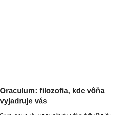
Oraculum: filozofia, kde vôňa
vyjadruje vás
Oraculum vzniklo z presvedčenia zakladateľky Renáty