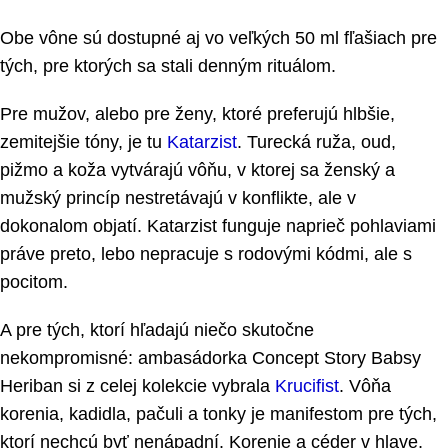
Obe vône sú dostupné aj vo veľkých 50 ml fľašiach pre
tých, pre ktorých sa stali denným rituálom.
Pre mužov, alebo pre ženy, ktoré preferujú hlbšie,
zemitejšie tóny, je tu
Katarzist
. Turecká ruža, oud,
pižmo a koža vytvárajú vôňu, v ktorej sa ženský a
mužský princíp nestretávajú v konflikte, ale v
dokonalom objatí. Katarzist funguje naprieč pohlaviami
práve preto, lebo nepracuje s rodovými kódmi, ale s
pocitom.
A pre tých, ktorí hľadajú niečo skutočne
nekompromisné: ambasádorka Concept Story Babsy
Heriban si z celej kolekcie vybrala
Krucifist
. Vôňa
korenia, kadidla, pačuli a tonky je manifestom pre tých,
ktorí nechcú byť nenápadní. Korenie a céder v hlave,