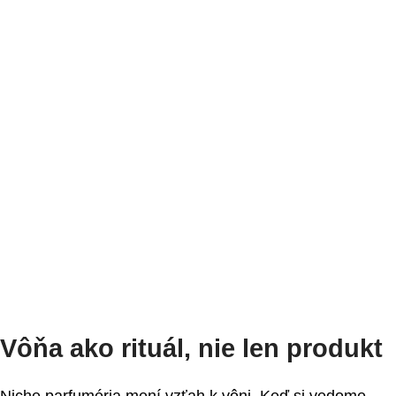
Vôňa ako rituál, nie len produkt
Niche parfuméria mení vzťah k vôni. Keď si vedome