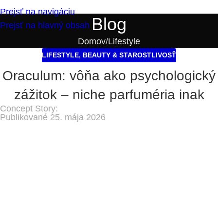
Prejsť na navigáciu
Blog
Prejsť na hlavný obsah
Domov
Lifestyle
LIFESTYLE
,
BEAUTY & STAROSTLIVOSŤ
Oraculum: vôňa ako psychologický
zážitok – niche parfuméria inak
Concept Story:
Publikované 25. mája 2026