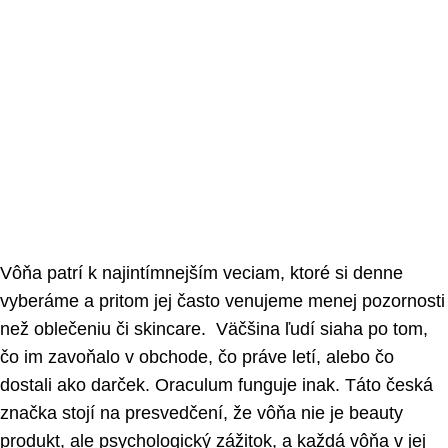
Vôňa patrí k najintímnejším veciam, ktoré si denne
vyberáme a pritom jej často venujeme menej pozornosti
než oblečeniu či skincare. Väčšina ľudí siaha po tom,
čo im zavoňalo v obchode, čo práve letí, alebo čo
dostali ako darček. Oraculum funguje inak. Táto česká
značka stojí na presvedčení, že vôňa nie je beauty
produkt, ale psychologický zážitok, a každá vôňa v jej