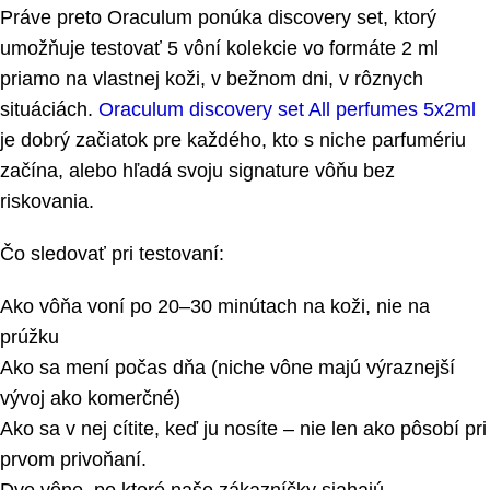
Práve preto Oraculum ponúka discovery set, ktorý
umožňuje testovať 5 vôní kolekcie vo formáte 2 ml
priamo na vlastnej koži, v bežnom dni, v rôznych
situáciách.
Oraculum discovery set All perfumes 5x2ml
je dobrý začiatok pre každého, kto s niche parfumériu
začína, alebo hľadá svoju signature vôňu bez
riskovania.
Čo sledovať pri testovaní:
Ako vôňa voní po 20–30 minútach na koži, nie na
prúžku
Ako sa mení počas dňa (niche vône majú výraznejší
vývoj ako komerčné)
Ako sa v nej cítite, keď ju nosíte – nie len ako pôsobí pri
prvom privoňaní.
Dve vône, po ktoré naše zákazníčky siahajú