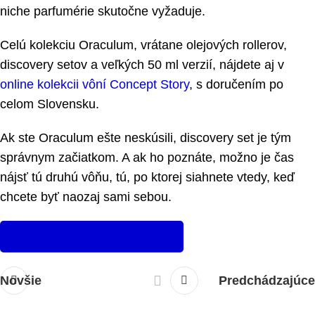
niche parfumérie skutočne vyžaduje.
Celú kolekciu Oraculum, vrátane olejových rollerov,
discovery setov a veľkých 50 ml verzií, nájdete aj v
online kolekcii vôní Concept Story
, s doručením po
celom Slovensku.
Ak ste Oraculum ešte neskúsili, discovery set je tým
správnym začiatkom. A ak ho poznáte, možno je čas
nájsť tú druhú vôňu, tú, po ktorej siahnete vtedy, keď
chcete byť naozaj sami sebou.
Všetky Oraculum Parfémy
Novšie
Predchádzajúce