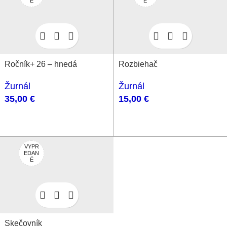
É
É
Ročník+ 26 – hnedá
Rozbiehač
Žurnál
Žurnál
35,00
€
15,00
€
VYPR
EDAN
É
Skečovník