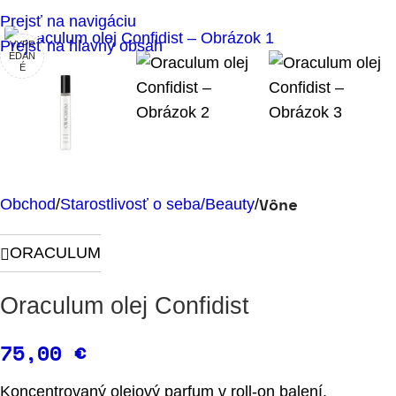
Klikni pre zväčšenie
Prejsť na navigáciu
Prejsť na hlavný obsah
VYPR
EDAN
É
Vône
Obchod
Starostlivosť o seba/Beauty
ORACULUM
Oraculum olej Confidist
75,00
€
Koncentrovaný olejový parfum v roll-on balení.