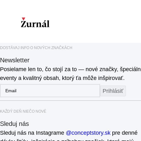
DOSTÁVAJ INFO O NOVÝCH ZNAČKÁCH
Newsletter
Posielame len to, čo stojí za to — nové značky, špeciál
eventy a kvalitný obsah, ktorý ťa môže inšpirovať.
Prihlásiť
KAŽDÝ DEŇ NIEČO NOVÉ
Sleduj nás
Sleduj nás na Instagrame
@conceptstory.sk
pre denné