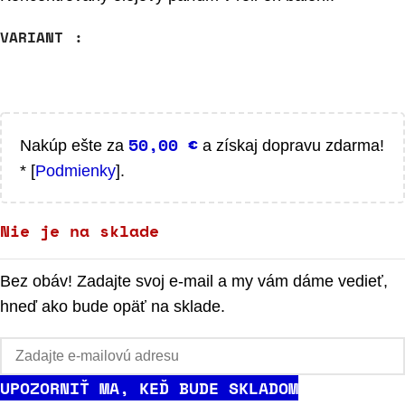
VARIANT
50,00
€
Nakúp ešte za
a získaj dopravu zdarma!
* [
Podmienky
].
Nie je na sklade
Bez obáv! Zadajte svoj e-mail a my vám dáme vedieť,
hneď ako bude opäť na sklade.
UPOZORNIŤ MA, KEĎ BUDE SKLADOM