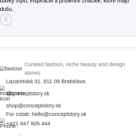
dávky štýlu, inšpirácie a príbehov značiek, ktoré majú
dušu.
Curated fashion, niche beauty and design
stories
Lazaretská 31, 811 09 Bratislava
@conceptstory.sk
shop@conceptstory.sk
For colab: hello@conceptstory.sk
+421 947 905 444