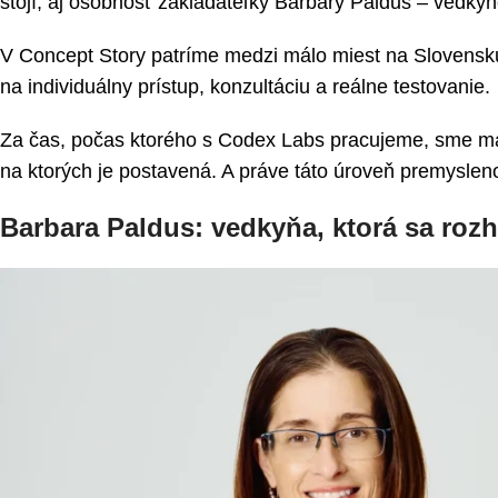
stojí, aj osobnosť zakladateľky Barbary Paldus – vedkyn
V Concept Story patríme medzi málo miest na Slovensku
na individuálny prístup, konzultáciu a reálne testovanie.
Za čas, počas ktorého s Codex Labs pracujeme, sme mali
na ktorých je postavená. A práve táto úroveň premyslen
Barbara Paldus: vedkyňa, ktorá sa roz