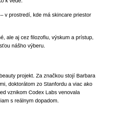
ko k vede.
v prostredí, kde má skincare priestor
ale aj cez filozofiu, výskum a prístup,
asťou nášho výberu.
beauty projekt. Za značkou stojí Barbara
i, doktorátom zo Stanfordu a viac ako
pred vznikom Codex Labs venovala
niam s reálnym dopadom.