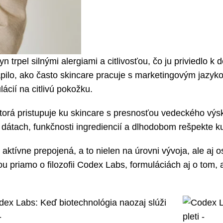
yn trpel silnými alergiami a citlivosťou, čo ju priviedlo 
apilo, ako často skincare pracuje s marketingovým jazy
cií na citlivú pokožku.
ktorá pristupuje ku skincare s presnosťou vedeckého vý
 dátach, funkčnosti ingrediencií a dlhodobom rešpekte ku
aktívne prepojená, a to nielen na úrovni vývoja, ale aj os
u priamo o filozofii Codex Labs, formuláciách aj o tom,