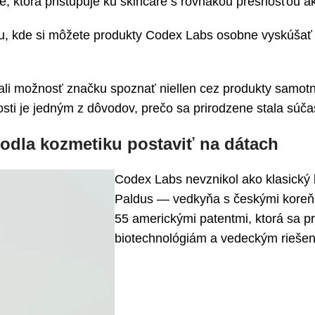
e, ktorá pristupuje ku skincare s rovnakou presnosťou a
, kde si môžete produkty Codex Labs osobne vyskúšať – 
 možnosť značku spoznať niellen cez produkty samotné, 
osti je jedným z dôvodov, prečo sa prirodzene stala súč
hodla kozmetiku postaviť na dátach
Codex Labs nevznikol ako klasický 
Paldus — vedkyňa s českými koreňm
55 americkými patentmi, ktorá sa 
biotechnológiám a vedeckým rieše