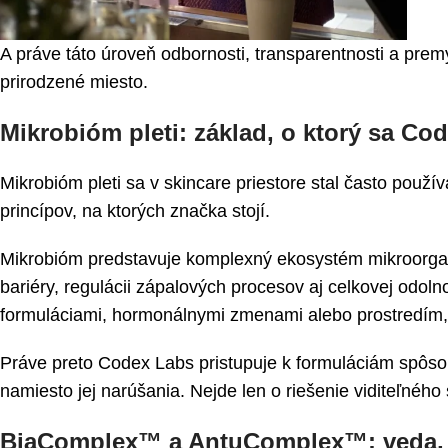
A práve táto úroveň odbornosti, transparentnosti a pr
prirodzené miesto.
Mikrobióm pleti: základ, o ktorý sa Co
Mikrobióm pleti sa v skincare priestore stal často pou
princípov, na ktorých značka stojí.
Mikrobióm predstavuje komplexný ekosystém mikroorgan
bariéry, regulácii zápalových procesov aj celkovej odol
formuláciami, hormonálnymi zmenami alebo prostredím, p
Práve preto Codex Labs pristupuje k formuláciám spôso
namiesto jej narúšania. Nejde len o riešenie viditeľného
BiaComplex™ a AntuComplex™: veda, kt