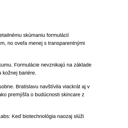
k detailnému skúmaniu formulácií
kom, no oveľa menej s transparentnými
skumu. Formulácie nevznikajú na základe
 kožnej bariére.
obne. Bratislavu navštívila viackrát aj v
 ako premýšľa o budúcnosti skincare z