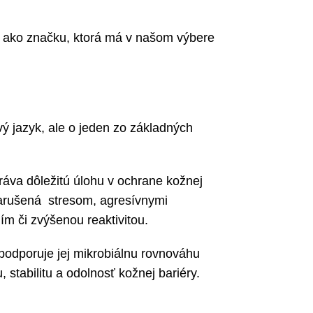
e ako značku, ktorá má v našom výbere
ý jazyk, ale o jeden zo základných
va dôležitú úlohu v ochrane kožnej
 narušená stresom, agresívnymi
m či zvýšenou reaktivitou.
podporuje jej mikrobiálnu rovnováhu
 stabilitu a odolnosť kožnej bariéry.