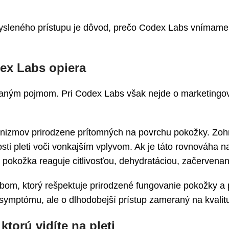
emysleného prístupu je dôvod, prečo Codex Labs vnímam
dex Labs opiera
žívaným pojmom. Pri Codex Labs však nejde o marketingov
izmov prirodzene prítomných na povrchu pokožky. Zohrá
nosti pleti voči vonkajším vplyvom. Ak je táto rovnováha
okožka reaguje citlivosťou, dehydratáciou, začervenaní
bom, ktorý rešpektuje prirodzené fungovanie pokožky a 
 symptómu, ale o dlhodobejší prístup zameraný na kvalitu,
orú vidíte na pleti