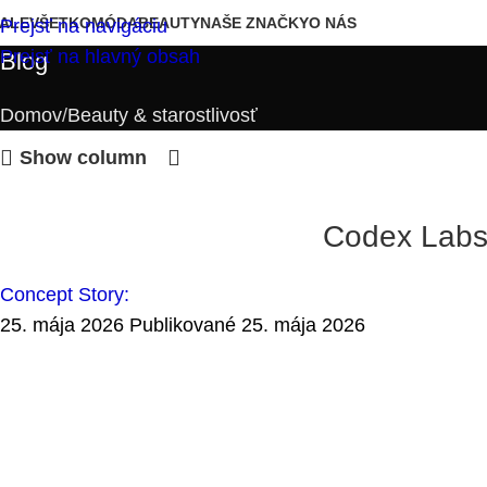
ALE
VŠETKO
MÓDA
BEAUTY
NAŠE ZNAČKY
O NÁS
Prejsť na navigáciu
Prejsť na hlavný obsah
Blog
Domov
Beauty & starostlivosť
Show column
Codex Labs:
Concept Story:
25. mája 2026
Publikované 25. mája 2026