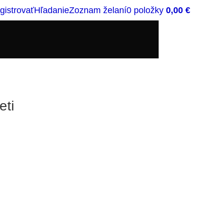
egistrovať
Hľadanie
Zoznam želaní
0
položky
0,00
€
eti