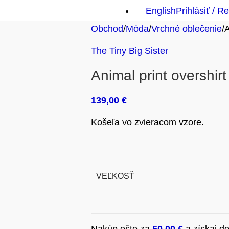
English
Prihlásiť / R
Obchod
Móda
Vrchné oblečenie
A
The Tiny Big Sister
Animal print overshirt
139,00
€
Košeľa vo zvieracom vzore.
VEĽKOSŤ