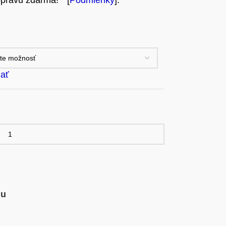
pravu zdarma! * [
Podmienky
].
ať
mu