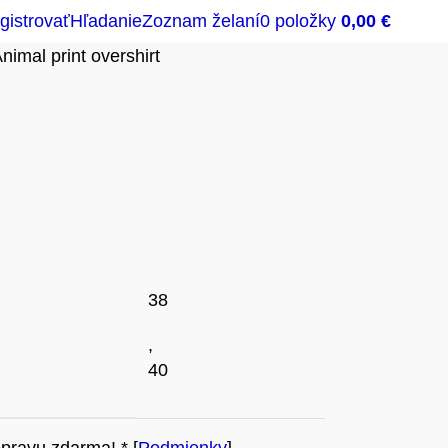
egistrovať
Hľadanie
Zoznam želaní
0
položky
0,00
€
nimal print overshirt
38
,
40