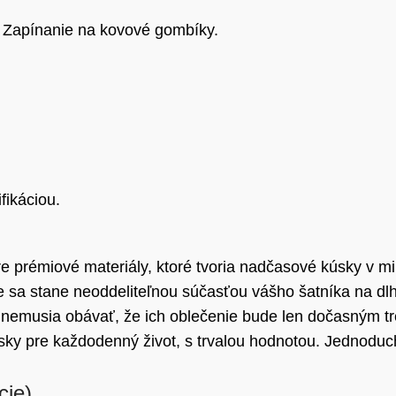
e. Zapínanie na kovové gombíky.
fikáciou.
re prémiové materiály, ktoré tvoria nadčasové kúsky v mi
že sa stane neoddeliteľnou súčasťou vášho šatníka na dlh
 nemusia obávať, že ich oblečenie bude len dočasným tr
ky pre každodenný život, s trvalou hodnotou. Jednoducho
cie)