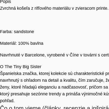
Popis
Zvrchná košeľa z rifľového materiálu v zvieracom print
Farba: sandstone
Materiál: 100% bavlna
Navrhnuté v Barcelone, vyrobené v Číne v továrni s certi
O The Tiny Big Sister
Španielska značka, ktorej kolekcie sú charakteristické p
navrhnutý s ohľadom na detail a kvalitu, čím zaručuje, 
ženy, ktoré hľadajú eleganciu a nadčasovosť, pričom sa
ktorý presahuje sezónne trendy a prináša výnimočné kús
pohľad.
Čo o tom vieme
(články, recenzie a inšpirá