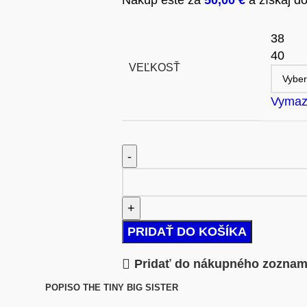
Nakúp ešte za
50,00
€
a získaj do
38
40
VEĽKOSŤ
Vymaz
PRIDAŤ DO KOŠÍKA
Pridať do nákupného zozna
POPIS
O THE TINY BIG SISTER