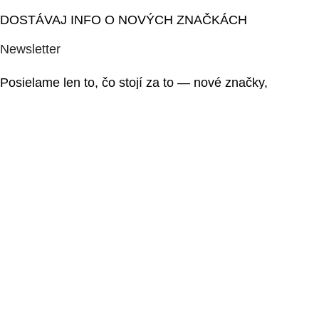
DOSTÁVAJ INFO O NOVÝCH ZNAČKÁCH
Newsletter
Posielame len to, čo stojí za to — nové značky,
špeciálne eventy a kvalitný obsah, ktorý ťa môže
inšpirovať.
Please wait...
Prihlásiť
Ďakujeme za prihlásenie
KAŽDÝ DEŇ NIEČO NOVÉ
Sleduj nás
Sleduj nás na Instagrame
@conceptstory.sk
pre denné