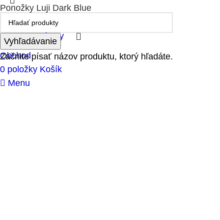
Ponožky Luji Dark Blue
14,00
€
Varianty
Vyhľadávanie
Obchod
Začnite písať názov produktu, ktorý hľadáte.
0
položky
Košík
Menu