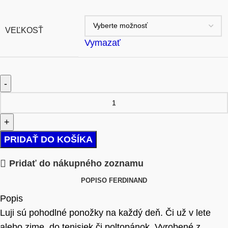
VEĽKOSŤ
Vymazať
PRIDAŤ DO KOŠÍKA
Pridať do nákupného zoznamu
POPIS
O FERDINAND
Popis
Luji sú pohodlné ponožky na každý deň. Či už v lete
alebo zime, do tenisiek či poltopánok. Vyrobené z