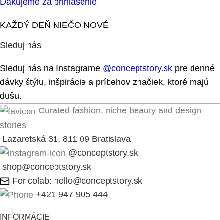
Ďakujeme za prihlásenie
KAŽDÝ DEŇ NIEČO NOVÉ
Sleduj nás
Sleduj nás na Instagrame
@conceptstory.sk
pre denné
dávky štýlu, inšpirácie a príbehov značiek, ktoré majú
dušu.
Curated fashion, niche beauty and design
stories
Lazaretská 31, 811 09 Bratislava
@conceptstory.sk
shop@conceptstory.sk
For colab: hello@conceptstory.sk
+421 947 905 444
INFORMÁCIE