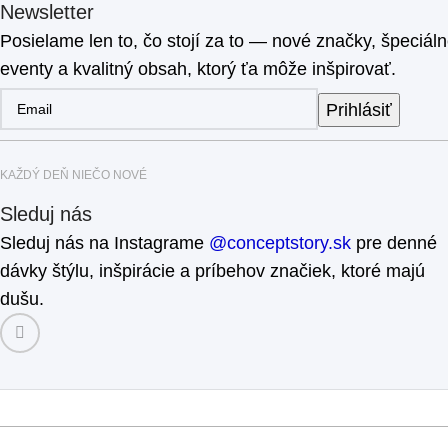
Newsletter
Posielame len to, čo stojí za to — nové značky, špeciál
eventy a kvalitný obsah, ktorý ťa môže inšpirovať.
Prihlásiť
KAŽDÝ DEŇ NIEČO NOVÉ
Sleduj nás
Sleduj nás na Instagrame
@conceptstory.sk
pre denné
dávky štýlu, inšpirácie a príbehov značiek, ktoré majú
dušu.