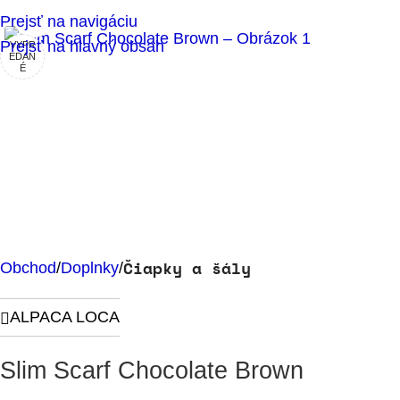
Klikni pre zväčšenie
Prejsť na navigáciu
Prejsť na hlavný obsah
VYPR
EDAN
É
Čiapky a šály
Obchod
Doplnky
ALPACA LOCA
Slim Scarf Chocolate Brown