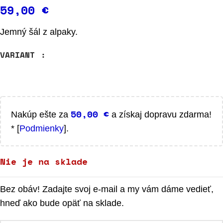
59,00
€
Jemný šál z alpaky.
VARIANT
50,00
€
Nakúp ešte za
a získaj dopravu zdarma!
* [
Podmienky
].
Nie je na sklade
Bez obáv! Zadajte svoj e-mail a my vám dáme vedieť,
hneď ako bude opäť na sklade.