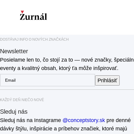
DOSTÁVAJ INFO O NOVÝCH ZNAČKÁCH
Newsletter
Posielame len to, čo stojí za to — nové značky, špeciál
eventy a kvalitný obsah, ktorý ťa môže inšpirovať.
Prihlásiť
KAŽDÝ DEŇ NIEČO NOVÉ
Sleduj nás
Sleduj nás na Instagrame
@conceptstory.sk
pre denné
dávky štýlu, inšpirácie a príbehov značiek, ktoré majú