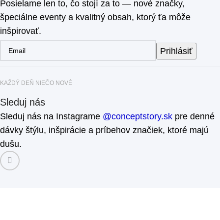
Posielame len to, čo stojí za to — nové značky,
špeciálne eventy a kvalitný obsah, ktorý ťa môže
inšpirovať.
Prihlásiť
KAŽDÝ DEŇ NIEČO NOVÉ
Sleduj nás
Sleduj nás na Instagrame
@conceptstory.sk
pre denné
dávky štýlu, inšpirácie a príbehov značiek, ktoré majú
dušu.