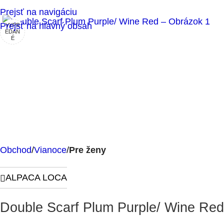
Klikni pre zväčšenie
Prejsť na navigáciu
Prejsť na hlavný obsah
VYPR
EDAN
É
Obchod
Vianoce
Pre ženy
ALPACA LOCA
Double Scarf Plum Purple/ Wine Red