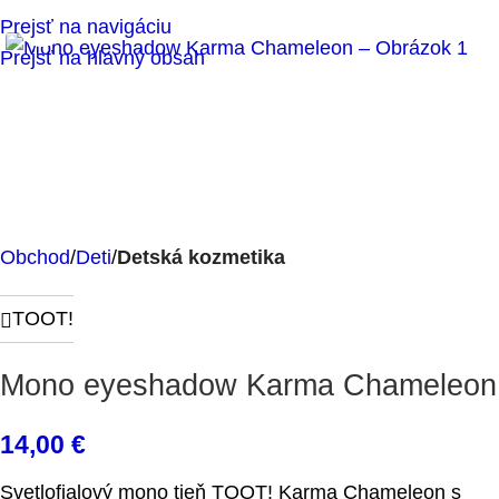
Klikni pre zväčšenie
Prejsť na navigáciu
Prejsť na hlavný obsah
Obchod
Deti
Detská kozmetika
TOOT!
Mono eyeshadow Karma Chameleon
14,00
€
Svetlofialový mono tieň TOOT! Karma Chameleon s