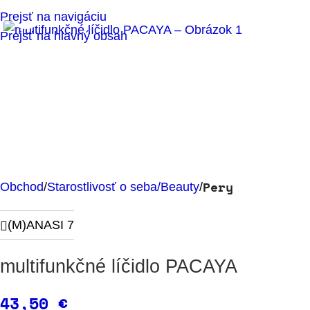
Klikni pre zväčšenie
Prejsť na navigáciu
Prejsť na hlavný obsah
Pery
Obchod
Starostlivosť o seba/Beauty
(M)ANASI 7
multifunkčné líčidlo PACAYA
43,50
€