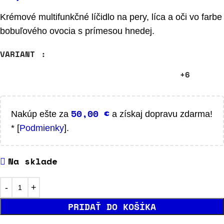
Krémové multifunkčné líčidlo na pery, líca a oči vo farbe
bobuľového ovocia s prímesou hnedej.
VARIANT
+6
50,00
€
Nakúp ešte za
a získaj dopravu zdarma!
* [
Podmienky
].
Na sklade
PRIDAŤ DO KOŠÍKA