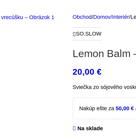
Obchod
Domov/Interiér
Le
SO.SLOW
Lemon Balm –
20,00
€
Sviečka zo sójového vosk
Nakúp ešte za
50,00
€
Na sklade