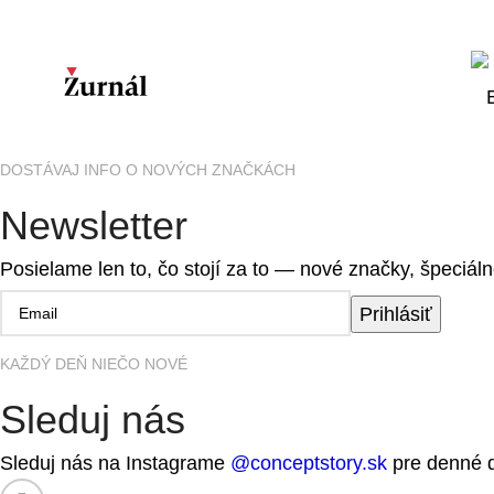
DOSTÁVAJ INFO O NOVÝCH ZNAČKÁCH
Newsletter
Posielame len to, čo stojí za to — nové značky, špeciáln
Prihlásiť
KAŽDÝ DEŇ NIEČO NOVÉ
Sleduj nás
Sleduj nás na Instagrame
@conceptstory.sk
pre denné dá