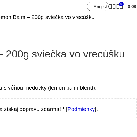
0
English
0,0
mon Balm – 200g sviečka vo vrecúšku
 200g sviečka vo vrecúšku
u s vôňou medovky (lemon balm blend).
a získaj dopravu zdarma! * [
Podmienky
].