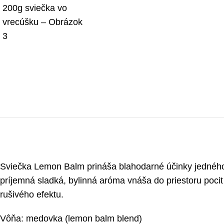
Sviečka Lemon Balm prináša blahodarné účinky jedného z 
príjemná sladká, bylinná aróma vnáša do priestoru poci
rušivého efektu.
Vôňa: medovka (lemon balm blend)