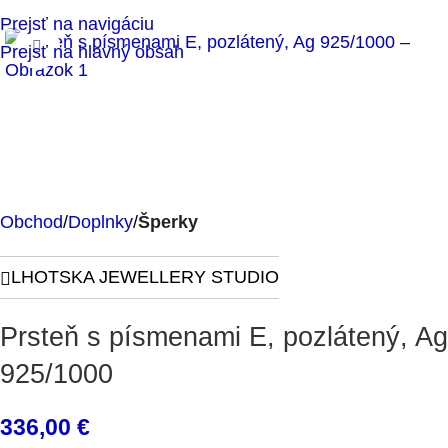
Prejsť na navigáciu
Klikni pre zväčšenie
Prejsť na hlavný obsah
Obchod
Doplnky
Šperky
LHOTSKA JEWELLERY STUDIO
Prsteň s písmenami E, pozlátený, Ag
925/1000
336,00
€