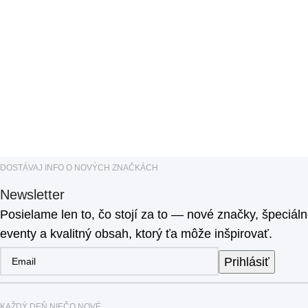
DOSTÁVAJ INFO O NOVÝCH ZNAČKÁCH
Newsletter
Posielame len to, čo stojí za to — nové značky, špeciál
eventy a kvalitný obsah, ktorý ťa môže inšpirovať.
Prihlásiť
KAŽDÝ DEŇ NIEČO NOVÉ