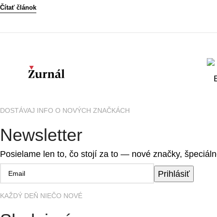
Čítať článok
DOSTÁVAJ INFO O NOVÝCH ZNAČKÁCH
Newsletter
Posielame len to, čo stojí za to — nové značky, špeciáln
Prihlásiť
KAŽDÝ DEŇ NIEČO NOVÉ