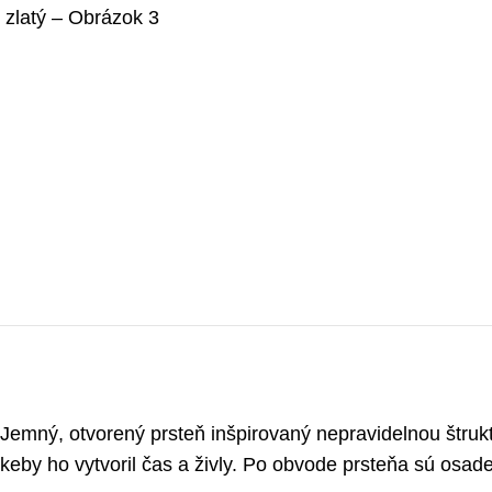
Jemný, otvorený prsteň inšpirovaný nepravidelnou štrukt
keby ho vytvoril čas a živly. Po obvode prsteňa sú osad