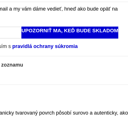
-mail a my vám dáme vedieť, hneď ako bude opäť na
UPOZORNIŤ MA, KEĎ BUDE SKLADOM
asím s
pravidlá ochrany súkromia
o zoznamu
anicky tvarovaný povrch pôsobí surovo a autenticky, ako