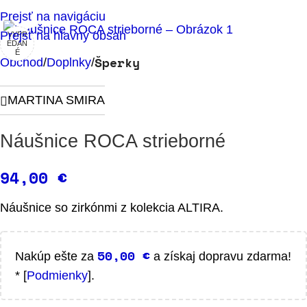
Klikni pre zväčšenie
Prejsť na navigáciu
Prejsť na hlavný obsah
VYPR
EDAN
É
Šperky
Obchod
Doplnky
MARTINA SMIRA
Náušnice ROCA strieborné
94,00
€
Náušnice so zirkónmi z kolekcia ALTIRA.
50,00
€
Nakúp ešte za
a získaj dopravu zdarma!
* [
Podmienky
].