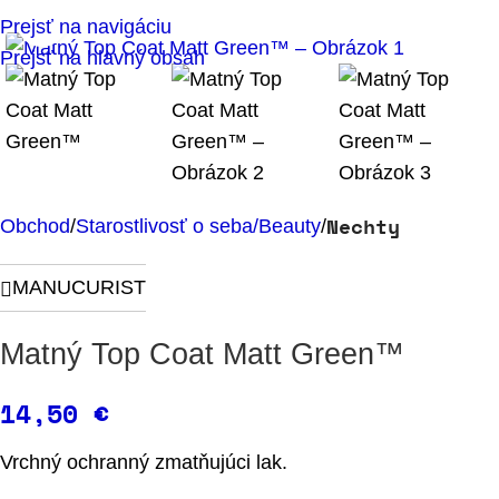
Klikni pre zväčšenie
Prejsť na navigáciu
Prejsť na hlavný obsah
Nechty
Obchod
Starostlivosť o seba/Beauty
MANUCURIST
Matný Top Coat Matt Green™
14,50
€
Vrchný ochranný zmatňujúci lak.