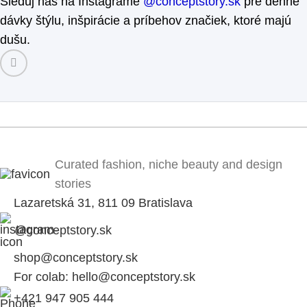
Sleduj nás na Instagrame
@conceptstory.sk
pre denné
dávky štýlu, inšpirácie a príbehov značiek, ktoré majú
dušu.
Curated fashion, niche beauty and design
stories
Lazaretská 31, 811 09 Bratislava
@conceptstory.sk
shop@conceptstory.sk
For colab: hello@conceptstory.sk
+421 947 905 444