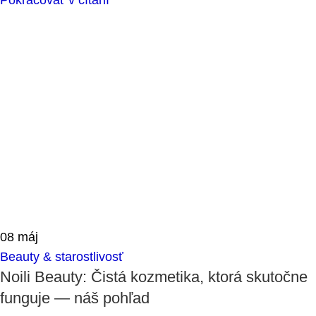
Pokračovať v čítaní
08
máj
Beauty & starostlivosť
Noili Beauty: Čistá kozmetika, ktorá skutočne
funguje — náš pohľad