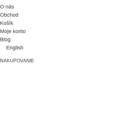
O nás
Obchod
Košík
Moje konto
Blog
English
NAKUPOVANIE
Všeobecné obchodné podmienky
Vrátenie tovaru
Reklamačný poriadok
Zásady spracúvania a ochrany osobných údajov
Kontakt
© 2025 Concept Story
Obchod